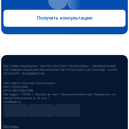
Получить консультацию
ВСЕ ПРАВА ЗАЩИЩЕНЫ. "МАЛТИ-СИСТЕМС ТЕКНОЛОДЖИ" - ОФИЦИАЛЬНЫЙ
ПОСТАВЩИК МЕДИЦИНСКИХ ИМПЛАНТОВ ПО РОССИИ И СНГ МОСКВА - САНКТ-
ПЕТЕРБУРГ - ВЛАДИВОСТОК
ООО «Малти-Системс Текнолоджи»
ИНН 7725074588
ОГРН 1037739047994
Юр. Адрес - 119435, г. Москва, вн.тер.г. Муниципальный округ Хамовники, ул.
Малая Пироговская, д. 18, стр. 1
info@mst.ru
Москва