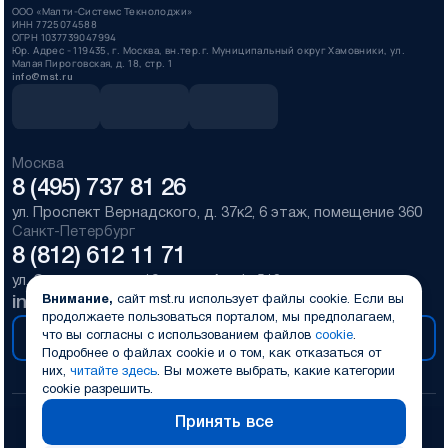
ООО «Малти-Системс Текнолоджи»
ИНН 7725074588
ОГРН 1037739047994
Юр. Адрес - 119435, г. Москва, вн.тер.г. Муниципальный округ Хамовники, ул.
Малая Пироговская, д. 18, стр. 1
info@mst.ru
Москва
8 (495) 737 81 26
ул. Проспект Вернадского, д. 37к2, 6 этаж, помещение 360
Санкт-Петербург
8 (812) 612 11 71
ул. Смолячкова, д. 19, литер А, оф. 518
info@mst.ru
Внимание,
cайт mst.ru использует файлы cookie.
Если вы
продолжаете пользоваться порталом, мы предполагаем,
что вы согласны с использованием файлов
cookie
.
Получить консультацию
Подробнее о файлах cookie и о том, как отказаться от
них,
читайте здесь
.
Вы можете выбрать, какие категории
cookie разрешить.
Принять все
© 1996-2026 Mалти-Системс Текнолоджи