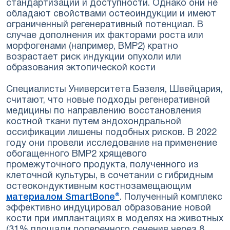
стандартизации и доступности. Однако они не
обладают свойствами остеоиндукции и имеют
ограниченный регенеративный потенциал. В
случае дополнения их факторами роста или
морфогенами (например, BMP2) кратно
возрастает риск индукции опухоли или
образования эктопической кости
Специалисты Университета Базеля, Швейцария,
считают, что новые подходы регенеративной
медицины по направлению восстановления
костной ткани путем эндохондральной
оссификации лишены подобных рисков. В 2022
году они провели исследование на применение
обогащенного BMP2 хрящевого
промежуточного продукта, полученного из
клеточной культуры, в сочетании с гибридным
остеокондуктивным костнозамещающим
материалом SmartBone®
. Полученный комплекс
эффективно индуцировал образование новой
кости при имплантациях в моделях на животных
(31% площади поперечного сечения через 8