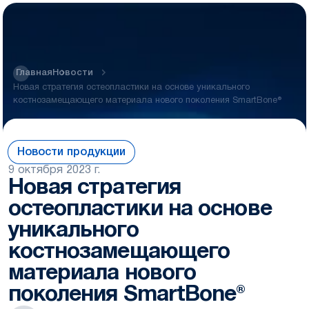
Главная
Новости
Новая стратегия остеопластики на основе уникального
костнозамещающего материала нового поколения SmartBone®
Новости продукции
9 октября 2023 г.
Новая стратегия
остеопластики на основе
уникального
костнозамещающего
материала нового
поколения SmartBone®