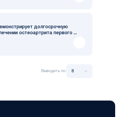
емонстрирует долгосрочную
ечении остеоартрита первого ...
Выводить по: