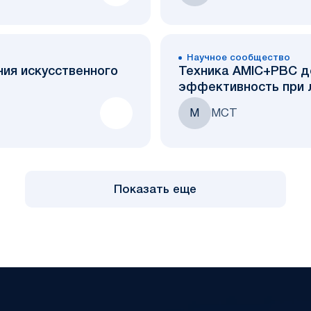
Научное сообщество
ния искусственного
Техника AMIC+PBC д
эффективность при л
М
МСТ
Показать еще