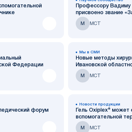
Научное сообщество
 вспомогательной
Профессору Вадиму 
очнике
присвоено звание «
М
МСТ
Мы в СМИ
иальный
Новые методы хирур
йской Федерации
Ивановской областн
М
МСТ
Новости продукции
Гель Oxiplex® может
вспомогательной тер
М
МСТ