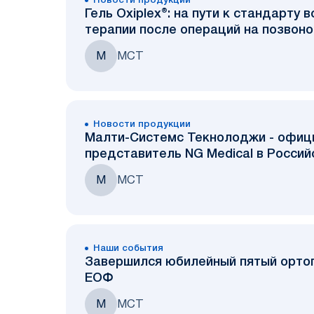
Новости продукции
Гель Oxiplex®: на пути к стандарту
терапии после операций на позвон
М
МСТ
Новости продукции
Малти-Системс Текнолоджи - офиц
представитель NG Medical в Росси
М
МСТ
Наши события
Завершился юбилейный пятый ортопедический форум
ЕОФ
М
МСТ