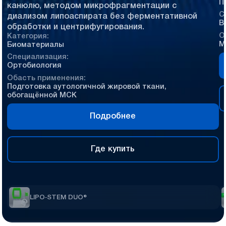
П
канюлю, методом микрофрагментации с
С
диализом липоаспирата без ферментативной
В
обработки и центрифугирования.
О
Категория:
М
Биоматериалы
Специализация:
Ортобиология
Обасть применения:
Подготовка аутологичной жировой ткани,
обогащённой МСК
Подробнее
Где купить
LIPO‑STEM DUO®