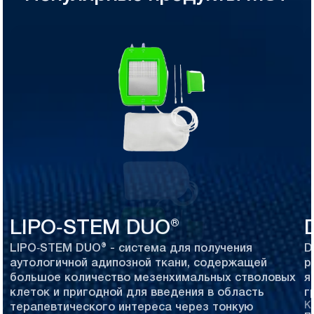
LIPO‑STEM DUO®
LIPO‑STEM DUO® - система для получения
D
аутологичной адипозной ткани, содержащей
р
большое количество мезенхимальных стволовых
я
клеток и пригодной для введения в область
г
К
терапевтического интереса через тонкую