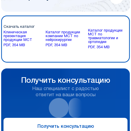
Скачать каталог
Каталог продукции
Клиническая
Каталог продукции
МСТ по
презентация
компании МСТ по
травматологии и
продукции МСТ
нейрохирургии
ортопедии
PDF, 354 MB
PDF, 354 MB
PDF, 354 MB
Получить консультацию
Наш специалист с радостью
ответит на ваши вопросы
Получить консультацию