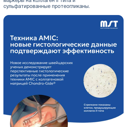
маркеры на коллаген II типа и
сульфатированные протеогликаны.