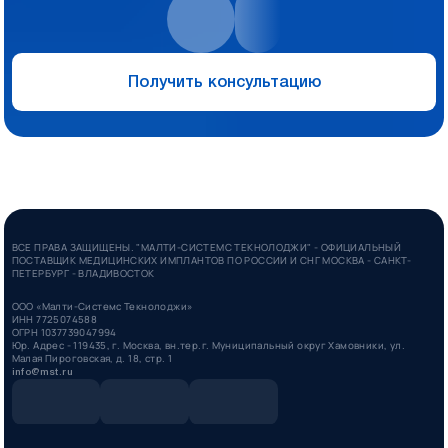
Получить консультацию
ВСЕ ПРАВА ЗАЩИЩЕНЫ. "МАЛТИ-СИСТЕМС ТЕКНОЛОДЖИ" - ОФИЦИАЛЬНЫЙ
ПОСТАВЩИК МЕДИЦИНСКИХ ИМПЛАНТОВ ПО РОССИИ И СНГ МОСКВА - САНКТ-
ПЕТЕРБУРГ - ВЛАДИВОСТОК
ООО «Малти-Системс Текнолоджи»
ИНН 7725074588
ОГРН 1037739047994
Юр. Адрес - 119435, г. Москва, вн.тер.г. Муниципальный округ Хамовники, ул.
Малая Пироговская, д. 18, стр. 1
info@mst.ru