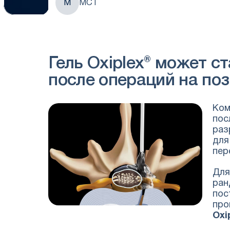
М
МСТ
Гель Oxiplex® может 
после операций на по
Ко
пос
раз
для
пер
Для
ран
пос
про
Oxi