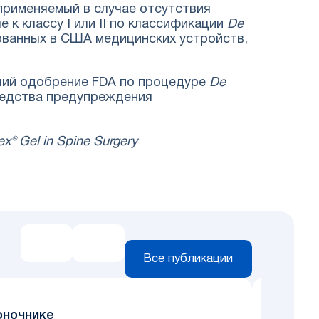
применяемый в случае отсутствия
к классу I или II по классификации
De
зованных в США медицинских устройств,
ший одобрение FDA по процедуре
De
едства предупреждения
x® Gel in Spine Surgery
Все публикации
Новост
оночнике
Малти-