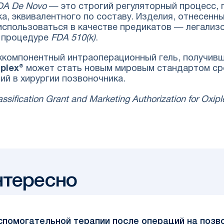
DA De Novo
— это строгий регуляторный процесс, 
 эквивалентного по составу. Изделия, отнесенные 
 использоваться в качестве предикатов — легали
о процедуре
FDA 510(k)
.
хкомпонентный интраоперационный гель, получив
iplex®
может стать новым мировым стандартом ср
й в хирургии позвоночника.
ification Grant and Marketing Authorization for Oxiple
нтересно
 вспомогательной терапии после операций на позв