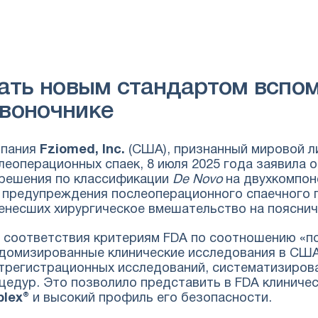
стать новым стандартом вспо
звоночнике
мпания
Fziomed, Inc.
(США), признанный мировой л
леоперационных спаек, 8 июля 2025 года заявила о
решения по классификации
De Novo
на двухкомпон
 предупреждения послеоперационного спаечного п
енесших хирургическое вмешательство на пояснич
 соответствия критериям FDA по соотношению «по
домизированные клинические исследования в США
трегистрационных исследований, систематизирова
цедур. Это позволило представить в FDA клиниче
plex®
и высокий профиль его безопасности.