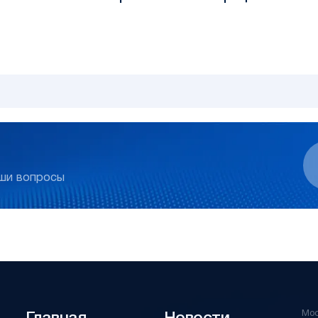
аши вопросы
Мо