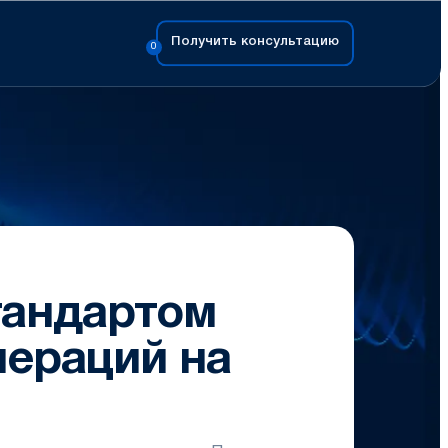
Получить консультацию
0
стандартом
пераций на