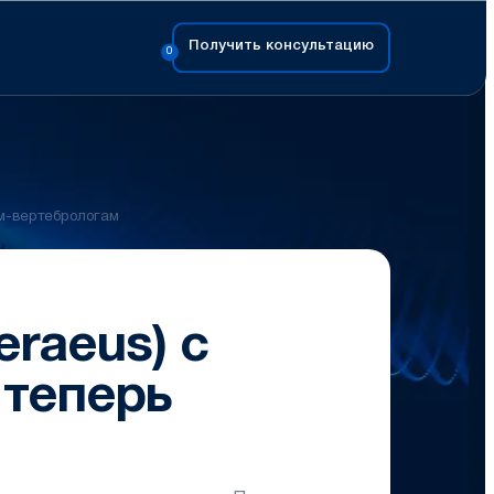
Получить консультацию
0
м-вертебрологам
raeus) с
 теперь