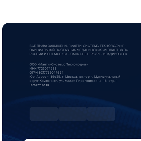
ВСЕ ПРАВА ЗАЩИЩЕНЫ. "МАЛТИ-СИСТЕМС ТЕКНОЛОДЖИ" -
ОФИЦИАЛЬНЫЙ ПОСТАВЩИК МЕДИЦИНСКИХ ИМПЛАНТОВ ПО
РОССИИ И СНГ МОСКВА - САНКТ-ПЕТЕРБУРГ - ВЛАДИВОСТОК
ООО «Малти-Системс Текнолоджи»
ИНН 7725074588
ОГРН 1037739047994
Юр. Адрес - 119435, г. Москва, вн.тер.г. Муниципальный
округ Хамовники, ул. Малая Пироговская, д. 18, стр. 1
info@mst.ru