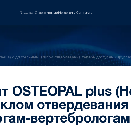
Главная
Контакты
О компании
Новости
raeus) с длительным циклом отвердевания теперь доступен хирурга
.
т OSTEOPAL plus (He
клом отвердевания
ргам-вертебрологам