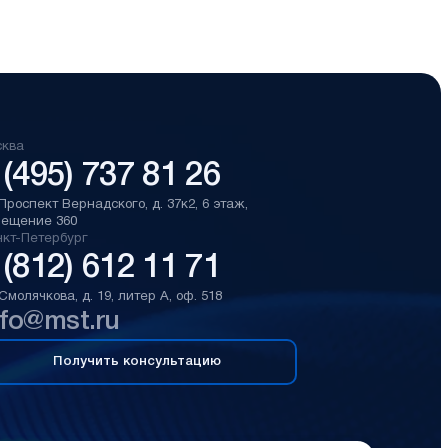
сква
 (495) 737 81 26
 Проспект Вернадского, д. 37к2, 6 этаж,
мещение 360
кт-Петербург
 (812) 612 11 71
 Смолячкова, д. 19, литер А, оф. 518
nfo@mst.ru
Получить консультацию