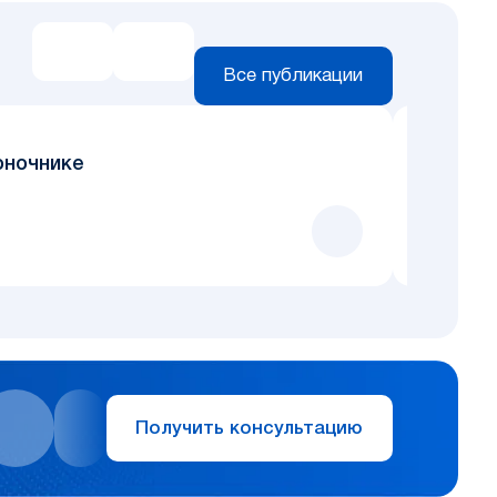
Все публикации
Новост
оночнике
Малти-
М
М
Получить консультацию