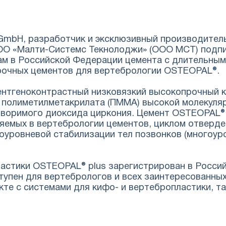
l GmbH, разработчик и эксклюзивный производител
ОО «Малти-Системс Текнолоджи» (ООО МСТ) подп
 в Российской Федерации цемента с длительным 
рочных цементов для вертебрологии OSTEOPAL®.
ентгеноконтрастный низковязкий высокопрочный к
 полиметилметакрилата (ПММА) высокой молекуляр
воримого диоксида циркония. Цемент OSTEOPAL® 
яемых в вертебрологии цементов, циклом отверде
оуровневой стабилизации тел позвонков (многоур
астики OSTEOPAL® plus зарегистрирован в Россий
ступен для вертебрологов и всех заинтересованны
кте с системами для кифо- и вертебропластики, та