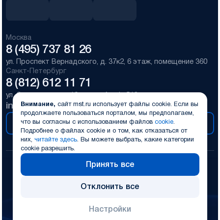
Москва
8 (495) 737 81 26
ул. Проспект Вернадского, д. 37к2, 6 этаж, помещение 360
Санкт-Петербург
8 (812) 612 11 71
ул. Смолячкова, д. 19, литер А, оф. 518
info@mst.ru
Внимание,
cайт mst.ru использует файлы cookie.
Если вы
продолжаете пользоваться порталом, мы предполагаем,
что вы согласны с использованием файлов
cookie
.
Получить консультацию
Подробнее о файлах cookie и о том, как отказаться от
них,
читайте здесь
.
Вы можете выбрать, какие категории
cookie разрешить.
Принять все
© 1996-2026 Mалти-Системс Текнолоджи
Отклонить все
Разработка дизайна и сайта
Политика конфиденциальности
Настройки
Использование cookie