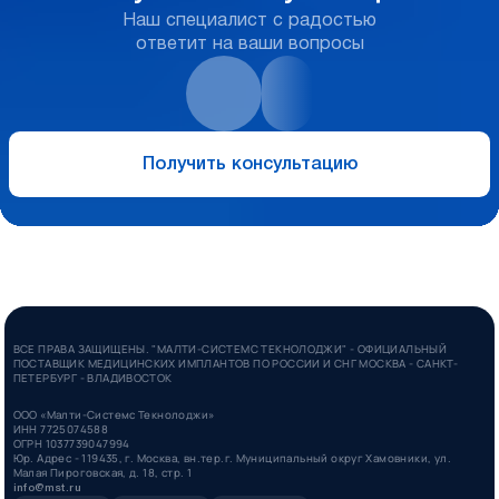
Наш специалист с радостью
ответит на ваши вопросы
Получить консультацию
ВСЕ ПРАВА ЗАЩИЩЕНЫ. "МАЛТИ-СИСТЕМС ТЕКНОЛОДЖИ" - ОФИЦИАЛЬНЫЙ
ПОСТАВЩИК МЕДИЦИНСКИХ ИМПЛАНТОВ ПО РОССИИ И СНГ МОСКВА - САНКТ-
ПЕТЕРБУРГ - ВЛАДИВОСТОК
ООО «Малти-Системс Текнолоджи»
ИНН 7725074588
ОГРН 1037739047994
Юр. Адрес - 119435, г. Москва, вн.тер.г. Муниципальный округ Хамовники, ул.
Малая Пироговская, д. 18, стр. 1
info@mst.ru