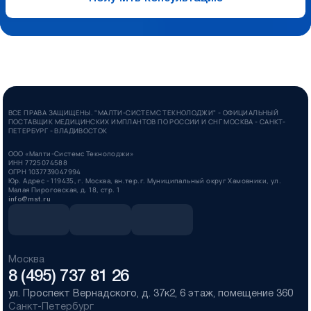
ВСЕ ПРАВА ЗАЩИЩЕНЫ. "МАЛТИ-СИСТЕМС ТЕКНОЛОДЖИ" - ОФИЦИАЛЬНЫЙ
ПОСТАВЩИК МЕДИЦИНСКИХ ИМПЛАНТОВ ПО РОССИИ И СНГ МОСКВА - САНКТ-
ПЕТЕРБУРГ - ВЛАДИВОСТОК
ООО «Малти-Системс Текнолоджи»
ИНН 7725074588
ОГРН 1037739047994
Юр. Адрес - 119435, г. Москва, вн.тер.г. Муниципальный округ Хамовники, ул.
Малая Пироговская, д. 18, стр. 1
info@mst.ru
Москва
8 (495) 737 81 26
ул. Проспект Вернадского, д. 37к2, 6 этаж, помещение 360
Санкт-Петербург