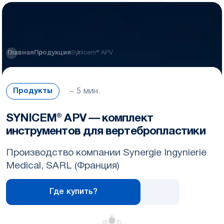
Synicem® APV
Главная
Продукция
~ 5 мин.
Продукты
SYNICEM® APV — комплект
инструментов для вертебропластики
Производство компании Synergie Ingуnierie
Medical, SARL (Франция)
Где купить?