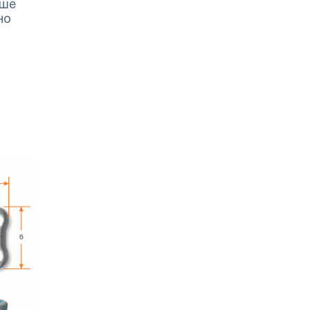
ьше
но