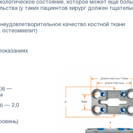
хологическое состояние, которое может еще бол
льства (у таких пациентов хирург должен тщатель
 неудовлетворительное качество костной ткани
, остеомиелит)
показаниях
(а) —
мм
) — 2,0
ровень)