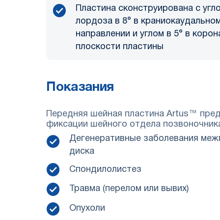
Пластина сконструирована с угл
лордоза в 8° в краниокаудально
направлении и углом в 5° в коро
плоскости пластины
Показания
Передняя шейная пластина Artus™ пре
фиксации шейного отдела позвоночника 
Дегенеративные заболевания меж
диска
Спондилолистез
Травма (перелом или вывих)
Опухоли