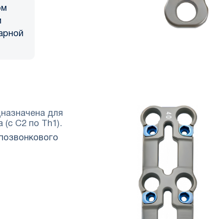
ом
м
нарной
дназначена для
(с C2 по Th1).
позвонкового