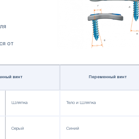
для
ся от
нный винт
Переменный винт
Шляпка
Тело и Шляпка
Серый
Синий